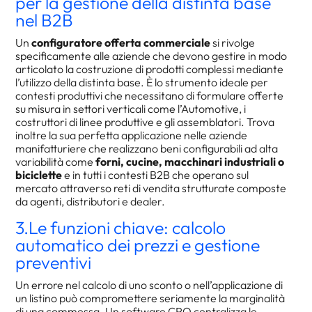
per la gestione della distinta base
nel B2B
Un
configuratore offerta commerciale
si rivolge
specificamente alle aziende che devono gestire in modo
articolato la costruzione di prodotti complessi mediante
l’utilizzo della distinta base. È lo strumento ideale per
contesti produttivi che necessitano di formulare offerte
su misura in settori verticali come l’Automotive, i
costruttori di linee produttive e gli assemblatori. Trova
inoltre la sua perfetta applicazione nelle aziende
manifatturiere che realizzano beni configurabili ad alta
variabilità come
forni, cucine, macchinari industriali o
biciclette
e in tutti i contesti B2B che operano sul
mercato attraverso reti di vendita strutturate composte
da agenti, distributori e dealer.
3.Le funzioni chiave: calcolo
automatico dei prezzi e gestione
preventivi
Un errore nel calcolo di uno sconto o nell’applicazione di
un listino può compromettere seriamente la marginalità
di una commessa. Un software CPQ centralizza le