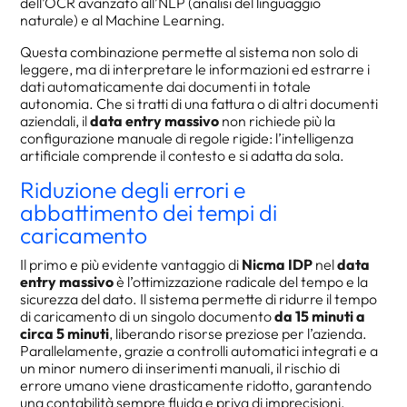
dell’OCR avanzato all’NLP (analisi del linguaggio
naturale) e al Machine Learning.
Questa combinazione permette al sistema non solo di
leggere, ma di interpretare le informazioni ed estrarre i
dati automaticamente dai documenti in totale
autonomia. Che si tratti di una fattura o di altri documenti
aziendali, il
data entry massivo
non richiede più la
configurazione manuale di regole rigide: l’intelligenza
artificiale comprende il contesto e si adatta da sola.
Riduzione degli errori e
abbattimento dei tempi di
caricamento
Il primo e più evidente vantaggio di
Nicma IDP
nel
data
entry massivo
è l’ottimizzazione radicale del tempo e la
sicurezza del dato. Il sistema permette di ridurre il tempo
di caricamento di un singolo documento
da 15 minuti a
circa 5 minuti
, liberando risorse preziose per l’azienda.
Parallelamente, grazie a controlli automatici integrati e a
un minor numero di inserimenti manuali, il rischio di
errore umano viene drasticamente ridotto, garantendo
una contabilità sempre fluida e priva di imprecisioni.