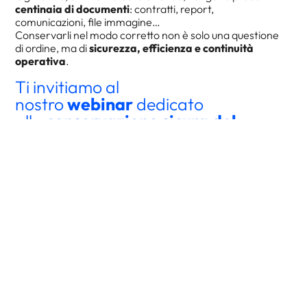
centinaia di documenti
: contratti, report,
comunicazioni, file immagine…
Conservarli nel modo corretto non è solo una questione
di ordine, ma di
sicurezza, efficienza e continuità
operativa
.
Ti invitiamo al
nostro
webinar
dedicato
alla
conservazione sicura del
patrimonio documentale
aziendale
, dove esploreremo le
migliori pratiche e soluzioni per:
✅
Rendere i documenti sempre
fruibili e disponibili
✅
Proteggerli da
criticità interne ed esterne
✅
Ripristinare
versioni precedenti o documenti eliminati
per errore
✅
Gestire i
cicli approvativi
🗓
Data:
13 novembre 2025