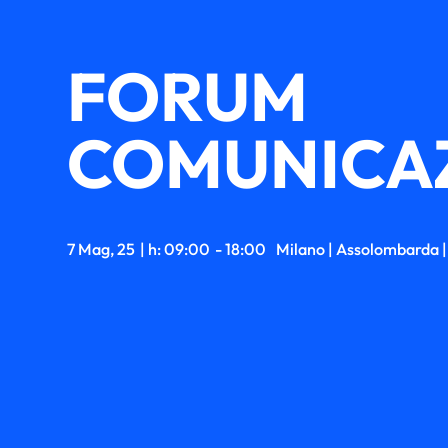
FORUM
COMUNICAZ
7 Mag, 25
| h: 09:00
- 18:00
Milano | Assolombarda |