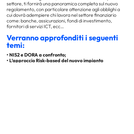
settore, ti fornirà una panoramica completa sul nuovo
regolamento, con particolare attenzione agli obblighi a
cui dovrà adempiere chi lavora nel settore finanziario
come: banche, assicurazioni, fondi di investimento,
fornitori di servizi ICT, ecc…
Verranno approfonditi i seguenti
temi:
• NIS2 e DORA a confronto;
• L’approccio Risk-based del nuovo impianto
normativo nell’era della digitalizzazione;
• Il processo di valutazione, gestione e mitigazione del
rischio informatico;
• Ambito di applicazione del Regolamento DORA;
• Gli adempimenti del DORA.
Registrati Ora!
Non mancherà l’occasione per poter interagire
direttamente con gli esperti.
Proteggi il tuo business da rischi sistemici e resta
conforme alla normativa nel modo migliore.