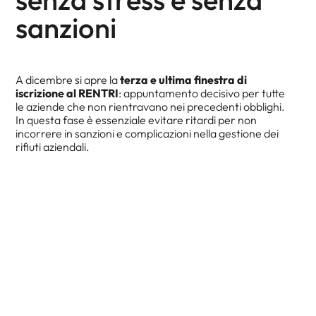
sanzioni
A dicembre si apre la
terza e ultima finestra di
iscrizione al RENTRI
: appuntamento decisivo per tutte
le aziende che non rientravano nei precedenti obblighi.
In questa fase è essenziale evitare ritardi per non
incorrere in sanzioni e complicazioni nella gestione dei
rifiuti aziendali.
Scopri come affrontarla in modo semplice e sicuro,
grazie alla soluzione digitale
TeamSystem Waste,
la
risposta innovativa,
pay-per-use
, per una gestione
digitale, sicura e conforme di tutti gli adempimenti
RENTRI.
Perché partecipare al webinar:
Partecipa per evitare sanzioni e ritardi legati
all’adeguamento al
RENTRI.
Scoprirai come digitalizzare
in modo efficace la gestione dei rifiuti, mantenere la
piena conformità normativa e garantire