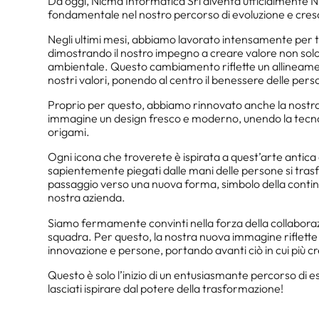
Da oggi, Nicma Informatica Srl diventa ufficialmente
fondamentale nel nostro percorso di evoluzione e cresc
Negli ultimi mesi, abbiamo lavorato intensamente per 
dimostrando il nostro impegno a creare valore non so
ambientale. Questo cambiamento riflette un allineamen
nostri valori, ponendo al centro il benessere delle pers
Proprio per questo, abbiamo rinnovato anche la nostra
immagine un design fresco e moderno, unendo la tecnol
origami.
Ogni icona che troverete è ispirata a quest’arte antica e 
sapientemente piegati dalle mani delle persone si tra
passaggio verso una nuova forma, simbolo della continu
nostra azienda.
Siamo fermamente convinti nella forza della collaboraz
squadra. Per questo, la nostra nuova immagine riflette 
innovazione e persone, portando avanti ciò in cui più 
Questo è solo l’inizio di un entusiasmante percorso di e
lasciati ispirare dal potere della trasformazione!