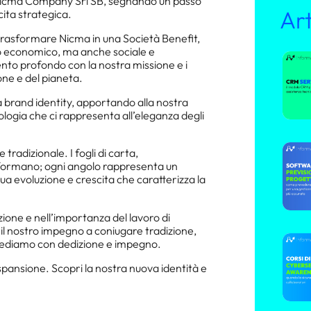
 Nicma Company Srl SB, segnando un passo
Art
ita strategica.
trasformare Nicma in una Società Benefit,
lo economico, ma anche sociale e
to profondo con la nostra missione e i
one e del pianeta.
 brand identity, apportando alla nostra
ogia che ci rappresenta all’eleganza degli
tradizionale. I fogli di carta,
sformano; ogni angolo rappresenta un
a evoluzione e crescita che caratterizza la
ione e nell’importanza del lavoro di
il nostro impegno a coniugare tradizione,
crediamo con dedizione e impegno.
spansione. Scopri la nostra nuova identità e