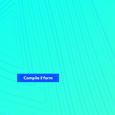
👉
Prenota ora il tuo incontro co
a dare forma alla tua evoluzion
Compila il form