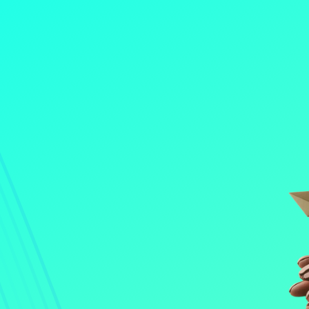
n i nostri esperti e inizia
e digitale.