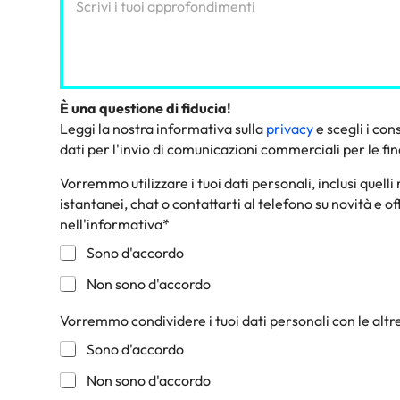
*
È una questione di fiducia!
Leggi la nostra informativa sulla
privacy
e scegli i co
dati per l'invio di comunicazioni commerciali per le fin
Vorremmo utilizzare i tuoi dati personali, inclusi quelli
istantanei, chat o contattarti al telefono su novità e 
nell'informativa*
C
Sono d'accordo
a
Non sono d'accordo
s
e
l
Vorremmo condividere i tuoi dati personali con le altr
l
C
Sono d'accordo
e
a
d
Non sono d'accordo
s
i
e