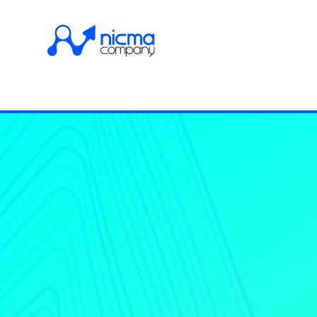
Un caffè con
Nicm