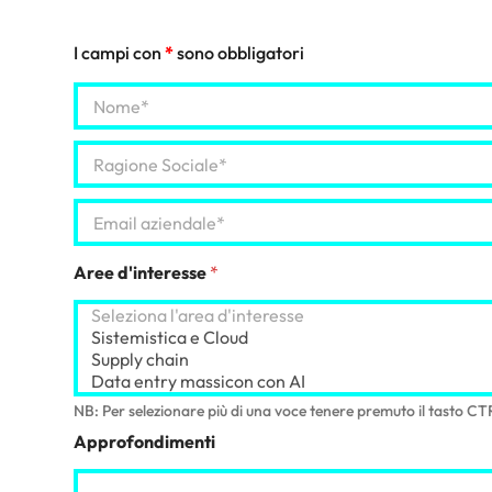
I campi con
*
sono obbligatori
N
o
m
R
e
a
*
g
E
i
m
o
a
n
i
Aree d'interesse
*
e
l
S
A
o
z
c
i
i
e
a
n
l
NB: Per selezionare più di una voce tenere premuto il tasto CT
d
e
a
*
Approfondimenti
l
e