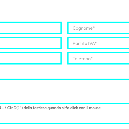
C
o
g
P
n
a
o
r
m
T
t
e
e
i
*
l
t
e
a
f
I
o
V
n
A
o
*
*
RL / CMD(⌘) della tastiera quando si fa click con il mouse.